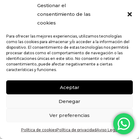
Gestionar el
consentimiento de las
cookies
Para ofrecer las mejores experiencias, utilizamos tecnologías
como las cookies para almacenar y/o acceder a la información del
dispositivo. El consentimiento de estas tecnologías nos permitirá
INGENIERIA DE OBRAS
procesar datos como el comportamiento de navegación o las
identificaciones únicas en este sitio. No consentir o retirar el
consentimiento, puede afectar negativamente a ciertas
Nuestro equipo de profesionales trabaja
características y funciones.
con usted para renovar y revitalizar cada
rincón, asegurando que cada detalle refleje
Aceptar
su visión y necesidades. Ya sea una
Denegar
modernización completa o una mejora
específica, nuestras soluciones a medida
Ver preferencias
combinan funcionalidad y estética para
crear ambientes que inspiran y perduran.
Política de cookies
Política de privacidad
Aviso Legal
Inicie su proyecto de reforma con